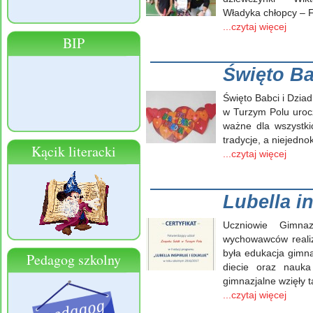
Władyka chłopcy – Fi
...czytaj więcej
BIP
Święto Ba
Święto Babci i Dzia
w Turzym Polu uroc
ważne dla wszystki
tradycje, a niejedno
Kącik literacki
...czytaj więcej
Lubella i
Uczniowie Gimna
wychowawców realizo
była edukacja gimna
Pedagog szkolny
diecie oraz nauka
gimnazjalne wzięły t
...czytaj więcej