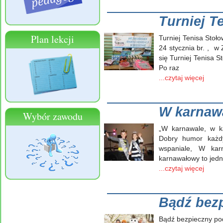
Turniej T
Plan lekcji
Turniej Tenisa Sto
24 stycznia br. , w
się Turniej Tenisa 
Po raz
...czytaj więcej
W karnawa
Wybór zawodu
„W karnawale, w ka
Dobry humor każd
wspaniale, W kar
karnawałowy to jedn
...czytaj więcej
Bądź bezp
Bądź bezpieczny pod