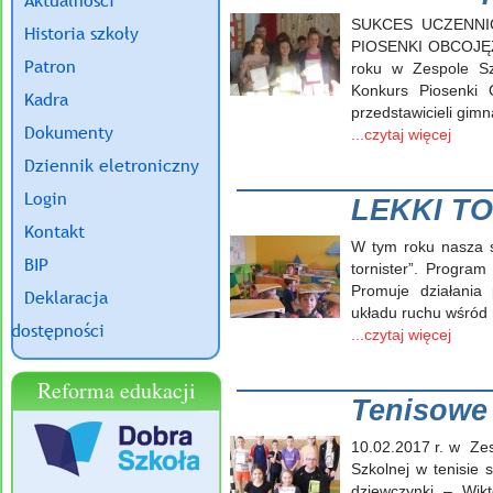
Aktualności
SUKCES UCZENNI
Historia szkoły
PIOSENKI OBCOJĘ
Patron
roku w Zespole Sz
Konkurs Piosenki 
Kadra
przedstawicieli gimn
Dokumenty
...czytaj więcej
Dziennik eletroniczny
Login
LEKKI T
Kontakt
W tym roku nasza sz
BIP
tornister”. Program
Promuje działania 
Deklaracja
układu ruchu wśród 
dostępności
...czytaj więcej
Reforma edukacji
Tenisowe
10.02.2017 r. w Ze
Szkolnej w tenisie 
dziewczynki – Wikt