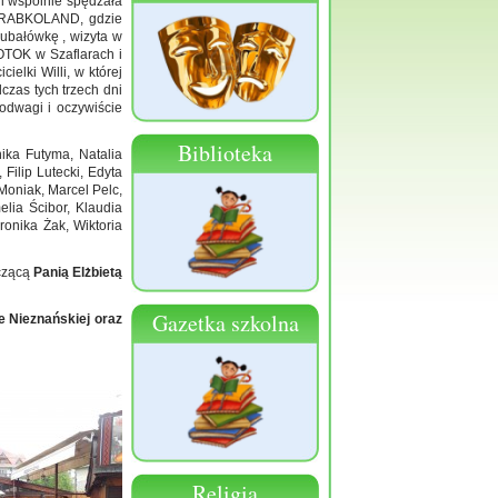
 i wspólnie spędzała
i RABKOLAND, gdzie
Gubałówkę , wizyta w
OTOK w Szaflarach i
elki Willi, w której
czas tych trzech dni
 odwagi i oczywiście
Biblioteka
ika Futyma, Natalia
Filip Lutecki, Edyta
oniak, Marcel Pelc,
elia Ścibor, Klaudia
ronika Żak, Wiktoria
iczącą
Panią Elżbietą
Gazetka szkolna
e Nieznańskiej oraz
Religia