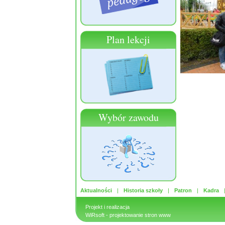
Plan lekcji
Wybór zawodu
Aktualności
Historia szkoły
Patron
Kadra
Projekt i realizacja
WiRsoft
- projektowanie stron www