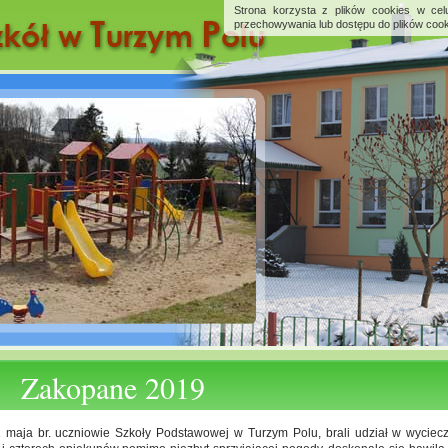
Strona korzysta z plików cookies w celu
przechowywania lub dostępu do plików cook
Zakopane 2019
 maja br. uczniowie Szkoły Podstawowej w Turzym Polu, brali udział w wycie