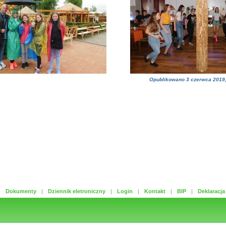
Opublikowano
3 czerwca 2019
Dokumenty
Dziennik eletroniczny
Login
Kontakt
BIP
Deklaracja