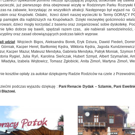
 i czterech opiekunów pomimo niezbyt sprzyjającej pogody, doskonale się bawiła
wycieczki, już pierwszego dnia obejmował wizytę w Rodzinnym Parku Rozrywk
 czas na zabawie, korzystając ze wszystkich atrakcji. Następnego był wyjazd na 
skim oraz Krupówki. Ostatni, trzeci dzień naszej wycieczki to Termy GORĄCY P
p pamiątek dla najbliższych na Krupówkach. Dzięki niezwykłej gościnności właścici
rowani, dzieci mogły korzystać z basenu oraz zorganizować sobie dyskotekę. Pod
nie tylko dobrze się bawili, spędzali razem czas, ale nabierali samodzielności,
yscypliny oraz zasad obowiązujących podczas takich wypraw.
li udział
: Wojciech Bigos, Aleksandra Borek, Eryk Dziura, Dawid Fiedeń, Domin
 Górniak, Kacper Heret, Bartłomiej Kędra, Wiktoria Kędra, Jagoda Kundzierewicz, 
zur, Kacper Mazur, Mateusz Mendyka, Gabriela Mendyka, Patryk Moniak, Szymon M
ktoria Rygiel, Julia Ryń, Karolina Sieńczak, Hubert Szmyd, Albert Szymański, Am
 Władyka, Izabela Wojtowicz, Tomasz Zgłobicki, Anita Zimoń, Martyna Zimoń, We
ie kosztów opłaty za autokar dziękujemy Radzie Rodziców na czele z Przewodn
ziećmi podczas wyjazdu dziękuję :
Pani Renacie Dydak – Szlamie, Pani Ewelini
 Błażowi.