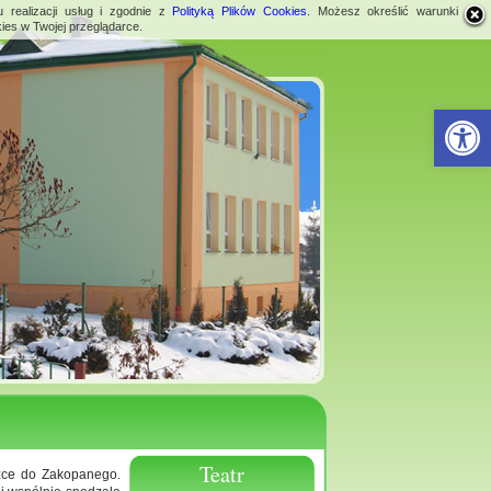
 realizacji usług i zgodnie z
Polityką Plików Cookies
. Możesz określić warunki
ies w Twojej przeglądarce.
Open 
Teatr
czce do Zakopanego.