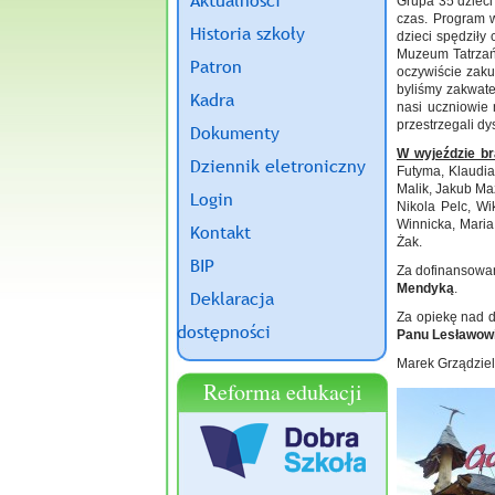
Aktualności
Grupa 35 dzieci
czas. Program 
Historia szkoły
dzieci spędziły
Muzeum Tatrzań
Patron
oczywiście zaku
byliśmy zakwate
Kadra
nasi uczniowie 
przestrzegali d
Dokumenty
W wyjeździe bra
Dziennik eletroniczny
Futyma, Klaudia
Malik, Jakub Ma
Login
Nikola Pelc, Wi
Winnicka, Maria
Kontakt
Żak.
BIP
Za dofinansowan
Mendyką
.
Deklaracja
Za opiekę nad d
dostępności
Panu Lesławowi
Marek Grządziel
Reforma edukacji