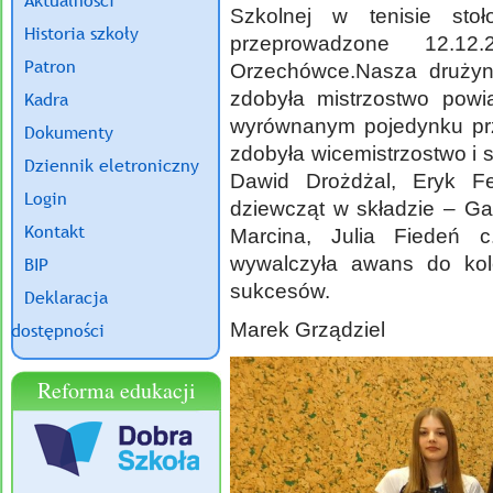
Aktualności
Szkolnej w tenisie st
Historia szkoły
przeprowadzone 12.
Patron
Orzechówce.Nasza drużyn
zdobyła mistrzostwo powi
Kadra
wyrównanym pojedynku prz
Dokumenty
zdobyła wicemistrzostwo i 
Dziennik eletroniczny
Dawid Drożdżal, Eryk F
Login
dziewcząt w składzie – Ga
Kontakt
Marcina, Julia Fiedeń c
wywalczyła awans do kol
BIP
sukcesów.
Deklaracja
Marek Grządziel
dostępności
Reforma edukacji