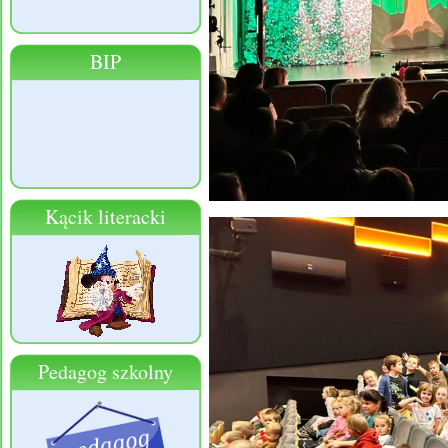
BIP
Kącik literacki
Pedagog szkolny