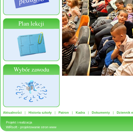
Plan lekcji
Wybór zawodu
Aktualności
Historia szkoły
Patron
Kadra
Dokumenty
Dziennik e
Projekt i realizacja
WiRsoft
- projektowanie stron www