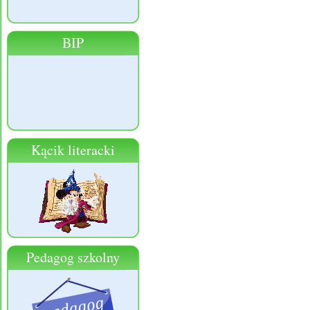
BIP
Kącik literacki
Pedagog szkolny