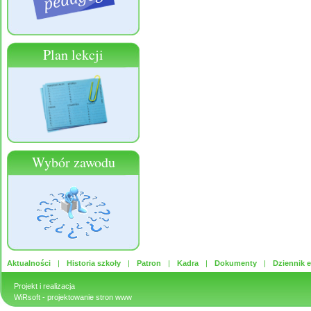
Plan lekcji
Wybór zawodu
Aktualności
Historia szkoły
Patron
Kadra
Dokumenty
Dziennik e
Projekt i realizacja
WiRsoft
- projektowanie stron www