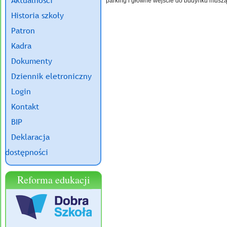
Aktualności
parking i główne wejście do budynku muszą 
Historia szkoły
Patron
Kadra
Dokumenty
Dziennik eletroniczny
Login
Kontakt
BIP
Deklaracja
dostępności
Reforma edukacji