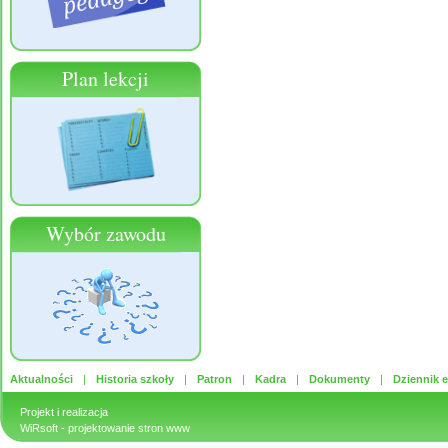
Plan lekcji
Wybór zawodu
Aktualności
Historia szkoły
Patron
Kadra
Dokumenty
Dziennik e
Projekt i realizacja
WiRsoft
- projektowanie stron www