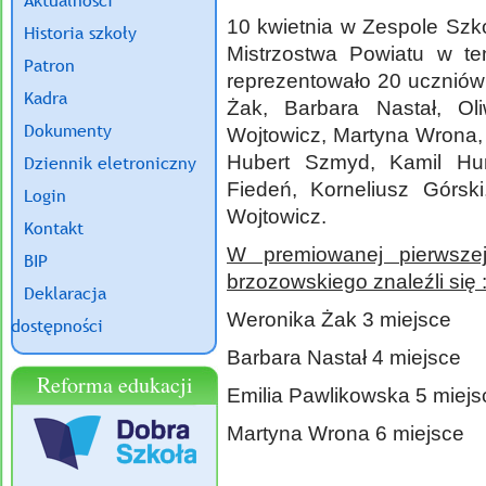
Aktualności
10 kwietnia w Zespole Szkó
Historia szkoły
Mistrzostwa Powiatu w te
Patron
reprezentowało 20 uczniów
Kadra
Żak, Barbara Nastał, Ol
Dokumenty
Wojtowicz, Martyna Wrona, 
Hubert Szmyd, Kamil Hun
Dziennik eletroniczny
Fiedeń, Korneliusz Górs
Login
Wojtowicz.
Kontakt
W premiowanej pierwsze
BIP
brzozowskiego
znaleźli się 
Deklaracja
Weronika Żak 3 miejsce
dostępności
Barbara Nastał 4 miejsce
Reforma edukacji
Emilia Pawlikowska 5 miejs
Martyna Wrona 6 miejsce