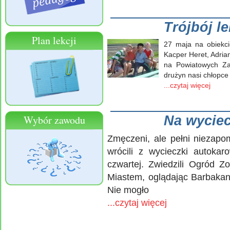
Trójbój l
Plan lekcji
27 maja na obiekc
Kacper Heret, Adria
na Powiatowych Za
drużyn nasi chłopce 
...czytaj więcej
Wybór zawodu
Na wycie
Zmęczeni, ale pełni niezapo
wrócili z wycieczki autoka
czwartej. Zwiedzili Ogród Z
Miastem, oglądając Barbakan,
Nie mogło
...czytaj więcej