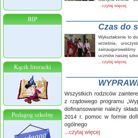
...czytaj więcej
BIP
Czas do 
Wykształcenie to do
września, uroczy
zainaugurowaliśmy
uczniów naszej szko
...czytaj więcej
Kącik literacki
WYPRAWK
Wszystkich rodziców zainte
z rządowego programu „Wyp
dofinansowanie należy skła
Pedagog szkolny
2014 r. pomoc w formie dof
ogólnego
...czytaj więcej