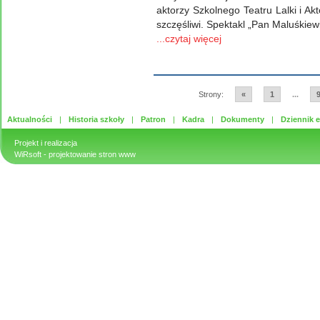
aktorzy Szkolnego Teatru Lalki i A
szczęśliwi. Spektakl „Pan Maluśkiewi
...czytaj więcej
Strony:
«
1
...
Aktualności
Historia szkoły
Patron
Kadra
Dokumenty
Dziennik e
Projekt i realizacja
WiRsoft
- projektowanie stron www