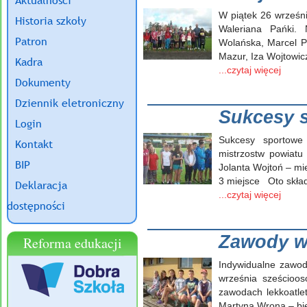
Aktualności
W piątek 26 wrześni
Historia szkoły
Waleriana Pańki. 
Patron
Wolańska, Marcel P
Mazur, Iza Wojtowic
Kadra
...czytaj więcej
Dokumenty
Dziennik eletroniczny
Sukcesy s
Login
Sukcesy sportowe
Kontakt
mistrzostw powiatu 
BIP
Jolanta Wojtoń – mi
3 miejsce Oto skład
Deklaracja
...czytaj więcej
dostępności
Zawody w 
Reforma edukacji
Indywidualne zawod
września sześcioo
zawodach lekkoatle
Martyna Wrona – bi