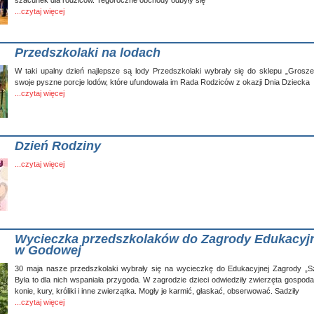
szacunek dla rodziców. Tegoroczne obchody odbyły się
...czytaj więcej
Przedszkolaki na lodach
W taki upalny dzień najlepsze są lody Przedszkolaki wybrały się do sklepu „Grosze
swoje pyszne porcje lodów, które ufundowała im Rada Rodziców z okazji Dnia Dziecka
...czytaj więcej
Dzień Rodziny
...czytaj więcej
Wycieczka przedszkolaków do Zagrody Edukacyj
w Godowej
30 maja nasze przedszkolaki wybrały się na wycieczkę do Edukacyjnej Zagrody „
Była to dla nich wspaniała przygoda. W zagrodzie dzieci odwiedziły zwierzęta gospoda
konie, kury, króliki i inne zwierzątka. Mogły je karmić, głaskać, obserwować. Sadziły
...czytaj więcej