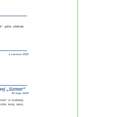
k”, gdzie odebrały
1 czerwca 2025
nej „Szmer”
30 maja 2025
Szmer” w Godowej.
rskie: kozę, owce,