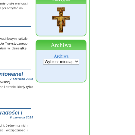
nie o sile wartości
y przeczytać im
dwudniowym rajdzie
Archiwa
oła Turystycznego
łem w dziesiątkę.
Archiwa
antowane!
7 czerwca 2025
ewskiej
 i stresie, kiedy tylko
radości i
6 czerwca 2025
dni. Jednym z nich
ść, wdzięczność i