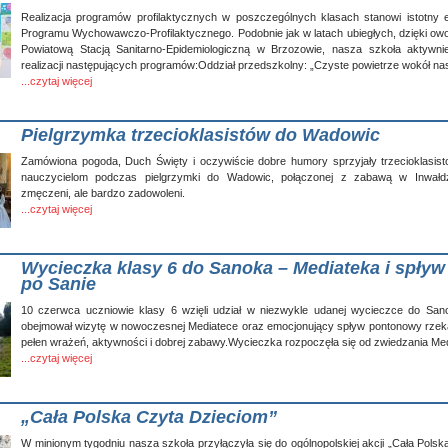
Realizacja programów profilaktycznych w poszczególnych klasach stanowi istotny 
Programu Wychowawczo-Profilaktycznego. Podobnie jak w latach ubiegłych, dzięki ow
Powiatową Stacją Sanitarno-Epidemiologiczną w Brzozowie, nasza szkoła aktywni
realizacji następujących programów:Oddział przedszkolny: „Czyste powietrze wokół nas
...czytaj więcej
Pielgrzymka trzecioklasistów do Wadowic
Zamówiona pogoda, Duch Święty i oczywiście dobre humory sprzyjały trzecioklasist
nauczycielom podczas pielgrzymki do Wadowic, połączonej z zabawą w Inwa
zmęczeni, ale bardzo zadowoleni.
...czytaj więcej
Wycieczka klasy 6 do Sanoka – Mediateka i spły
po Sanie
10 czerwca uczniowie klasy 6 wzięli udział w niezwykle udanej wycieczce do San
obejmował wizytę w nowoczesnej Mediatece oraz emocjonujący spływ pontonowy rzeką
pełen wrażeń, aktywności i dobrej zabawy.Wycieczka rozpoczęła się od zwiedzania Med
...czytaj więcej
„Cała Polska Czyta Dzieciom”
W minionym tygodniu nasza szkoła przyłączyła się do ogólnopolskiej akcji „Cała Polsk