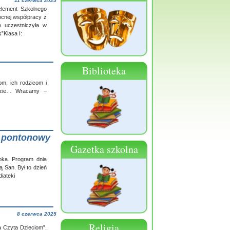
11 czerwca 2025
element Szkolnego
ocnej współpracy z
e uczestniczyła w
”Klasa I:
Biblioteka
om, ich rodzicom i
łdzie… Wracamy –
w pontonowy
Gazetka szkolna
oka. Program dnia
 San. Był to dzień
iateki
8 czerwca 2025
Religia
a Czyta Dzieciom”,