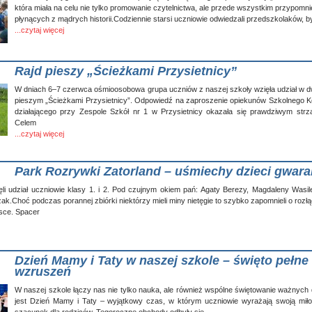
która miała na celu nie tylko promowanie czytelnictwa, ale przede wszystkim przypomnie
płynących z mądrych historii.Codziennie starsi uczniowie odwiedzali przedszkolaków, b
...czytaj więcej
Rajd pieszy „Ścieżkami Przysietnicy”
W dniach 6–7 czerwca ośmioosobowa grupa uczniów z naszej szkoły wzięła udział w 
pieszym „Ścieżkami Przysietnicy”. Odpowiedź na zaproszenie opiekunów Szkolnego K
działającego przy Zespole Szkół nr 1 w Przysietnicy okazała się prawdziwym strza
Celem
...czytaj więcej
Park Rozrywki Zatorland – uśmiechy dzieci gwar
i udział uczniowie klasy 1. i 2. Pod czujnym okiem pań: Agaty Berezy, Magdaleny Wasil
k.Choć podczas porannej zbiórki niektórzy mieli miny nietęgie to szybko zapomnieli o rozłące
jsce. Spacer
Dzień Mamy i Taty w naszej szkole – święto pełne 
wzruszeń
W naszej szkole łączy nas nie tylko nauka, ale również wspólne świętowanie ważnych 
jest Dzień Mamy i Taty – wyjątkowy czas, w którym uczniowie wyrażają swoją miło