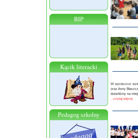
BIP
Kącik literacki
W wycieczce wzięl
oraz Anny Błaszcza
dotarliśmy na mie
...czytaj więcej
Pedagog szkolny