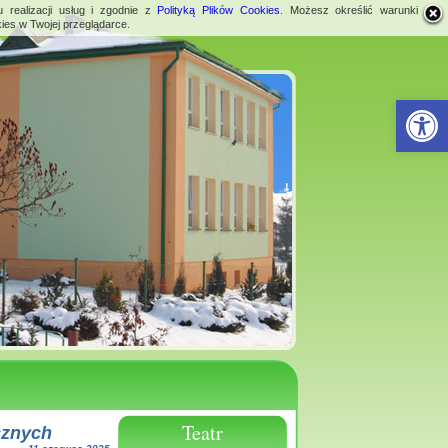
 realizacji usług i zgodnie z
Polityką Plików Cookies
. Możesz określić warunki
ies w Twojej przeglądarce.
Open 
Teatr
cznych