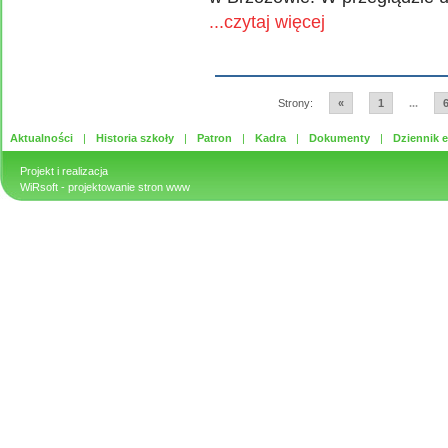
...czytaj więcej
Strony:
«
1
...
Aktualności
Historia szkoły
Patron
Kadra
Dokumenty
Dziennik e
Projekt i realizacja
WiRsoft
- projektowanie stron www