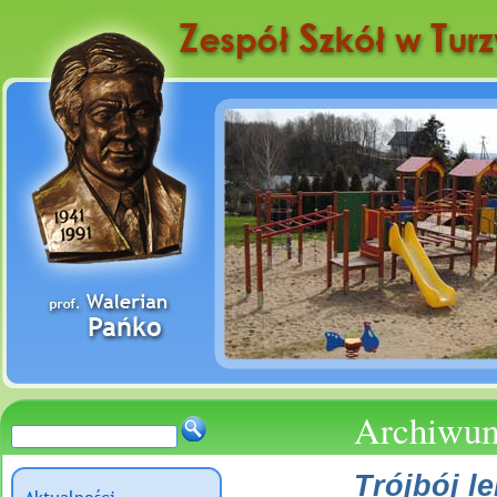
Archiwum
Trójbój l