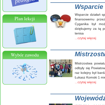
Wsparcie 
Wsparcie działań s
Plan lekcji
finansowemu prze
Cyganika był moż
dziękujemy za tą 
tenisa
...czytaj więcej
Mistrzost
Wybór zawodu
Mistrzostwa powiat
odbyły się Powiato
raz kolejny był bar
Łukasz Komski 1 mie
...czytaj więcej
Wojewódz