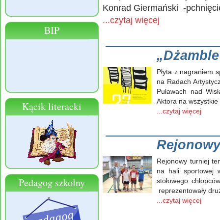
Konrad Giermański -pchnięcie
...czytaj więcej
BIP
„Dżamble”
Płyta z nagraniem s
na Radach Artystyc
Puławach nad Wisł
Aktora na wszys
Kącik literacki
...czytaj więcej
Rejonowy 
Rejonowy turniej t
na hali sportowej
Pedagog szkolny
stołowego chłopców
reprezentowały dru
...czytaj więcej