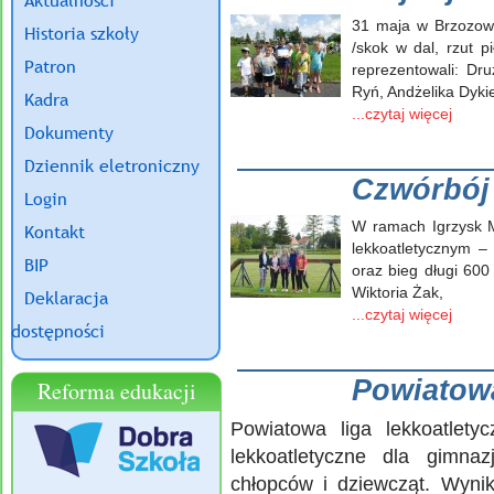
Aktualności
31 maja w Brzozowi
Historia szkoły
/skok w dal, rzut 
Patron
reprezentowali: Dr
Ryń, Andżelika Dykiel
Kadra
...czytaj więcej
Dokumenty
Dziennik eletroniczny
Czwórbój 
Login
W ramach Igrzysk M
Kontakt
lekkoatletycznym – 
BIP
oraz bieg długi 600
Wiktoria Żak,
Deklaracja
...czytaj więcej
dostępności
Powiatowa
Reforma edukacji
Powiatowa liga lekkoatlet
lekkoatletyczne dla gimnaz
chłopców i dziewcząt. Wyni