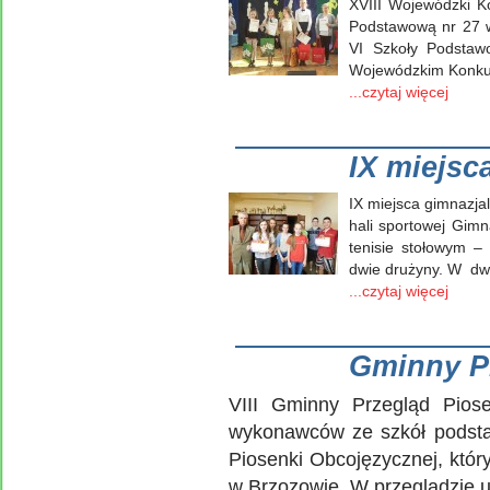
XVIII Wojewódzki K
Podstawową nr 27 w
VI Szkoły Podstaw
Wojewódzkim Konkur
...czytaj więcej
IX miejsc
IX miejsca gimnazja
hali sportowej Gim
tenisie stołowym 
dwie drużyny. W dw
...czytaj więcej
Gminny P
VIII Gminny Przegląd Pio
wykonawców ze szkół podsta
Piosenki Obcojęzycznej, któr
w Brzozowie. W przeglądzie u